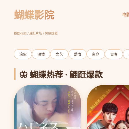
蝴蝶影院
电
请回答1988
胡同温情 岁月如歌
立即观看
蝴蝶花园 / 翩跹片场 / 热映蝶舞
‹
治愈
温情
文艺
爱情
家庭
青春
🦋 蝴蝶热荐 · 翩跹爆款