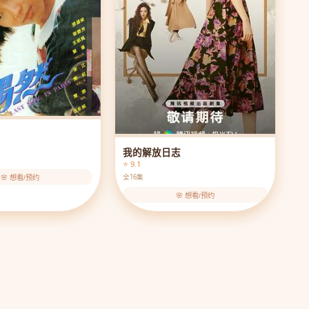
我的解放日志
⭐ 9.1
全16集
🌸 想看/预约
🌸 想看/预约