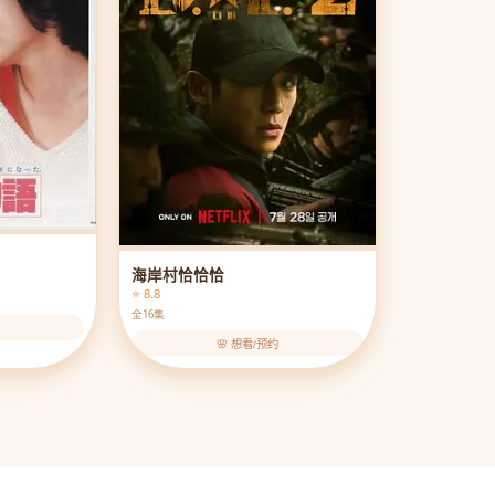
海岸村恰恰恰
⭐ 8.8
全16集
🌸 想看/预约