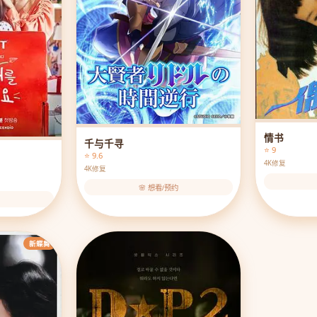
情书
千与千寻
⭐ 9
⭐ 9.6
4K修复
4K修复
🌸 想看/预约
新蝶舞