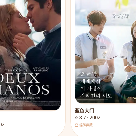
蓝色大门
⭐ 8.7 · 2002
002
🏆 蝶舞典藏