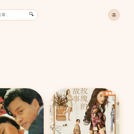
🦋
🔍
千
神
立
›
新蝶舞