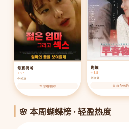
蝴蝶
侧耳倾听
⭐ 8.8
⭐ 9.1
4K修复
4K修复
🌸 想看/预约
🌸 想看/预约
🌸 本周蝴蝶榜 · 轻盈热度