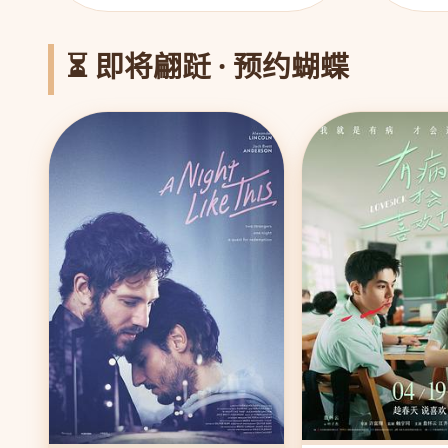
⏳ 即将翩跹 · 预约蝴蝶