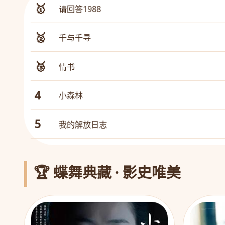
🥇
请回答1988
🥈
千与千寻
🥉
情书
4
小森林
5
我的解放日志
🏆 蝶舞典藏 · 影史唯美