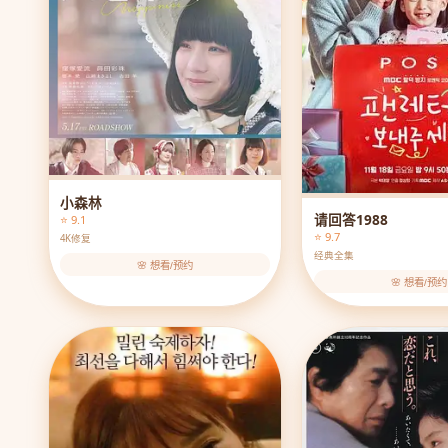
小森林
请回答1988
⭐ 9.1
⭐ 9.7
4K修复
经典全集
🌸 想看/预约
🌸 想看/预约