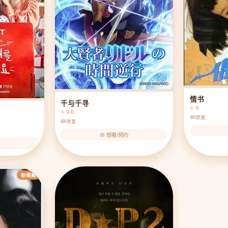
情书
千与千寻
⭐ 9
⭐ 9.6
4K修复
4K修复
🌸 想看/预约
新蝶舞