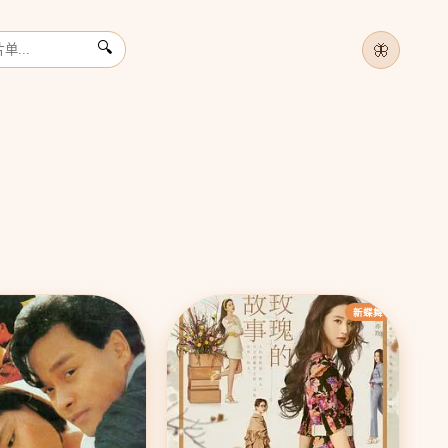
🦋
🔍
千
神
立
›
新蝶舞