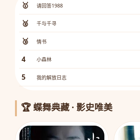
🥇
请回答1988
🥈
千与千寻
🥉
情书
4
小森林
5
我的解放日志
🏆 蝶舞典藏 · 影史唯美