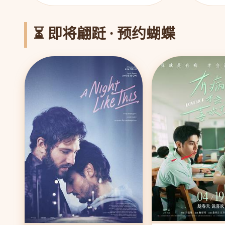
⏳ 即将翩跹 · 预约蝴蝶