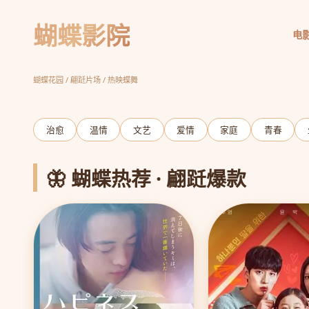
蝴蝶影院
电
请回答1988
胡同温情 岁月如歌
立即观看
蝴蝶花园 / 翩跹片场 / 热映蝶舞
‹
治愈
温情
文艺
爱情
家庭
青春
🦋 蝴蝶热荐 · 翩跹爆款