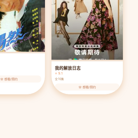
我的解放日志
⭐ 9.1
全16集
🌸 想看/预约
🌸 想看/预约