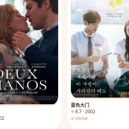
蓝色大门
⭐ 8.7 · 2002
002
🏆 蝶舞典藏