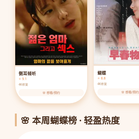
蝴蝶
侧耳倾听
⭐ 8.8
⭐ 9.1
4K修复
4K修复
🌸 想看/预约
🌸 想看/预约
🌸 本周蝴蝶榜 · 轻盈热度