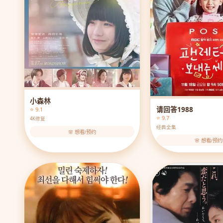
小森林
请回答1988
⭐ 9.1
⭐ 9.7
4K修复
经典全集
🌸 想看/预约
🌸 想看/预约