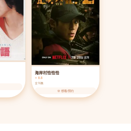
海岸村恰恰恰
⭐ 8.8
全16集
🌸 想看/预约